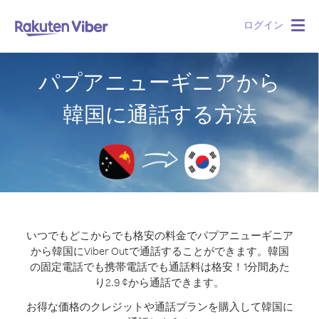
ログイン
Togg
navig
パプアニューギニアから
韓国に通話する方法
いつでもどこからでも格安の料金でパプアニューギニア
から韓国にViber Outで通話することができます。
韓国
の固定電話でも携帯電話でも通話料は格安！1分間あた
り2.9 ¢から通話できます。
お得な価格のクレジットや通話プランを購入して韓国に