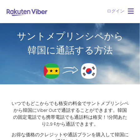
ログイン
Togg
navig
サントメプリンシペから
韓国に通話する方法
いつでもどこからでも格安の料金でサントメプリンシペ
から韓国にViber Outで通話することができます。
韓国
の固定電話でも携帯電話でも通話料は格安！1分間あた
り2.9 ¢から通話できます。
お得な価格のクレジットや通話プランを購入して韓国に