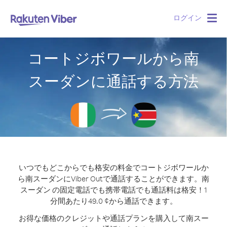
ログイン
Togg
navig
コートジボワールから南
スーダンに通話する方法
いつでもどこからでも格安の料金でコートジボワールか
ら南スーダンにViber Outで通話することができます。
南
スーダン の固定電話でも携帯電話でも通話料は格安！1
分間あたり49.0 ¢から通話できます。
お得な価格のクレジットや通話プランを購入して南スー