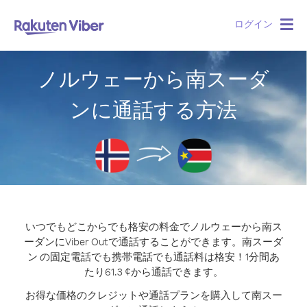
ログイン
Togg
navig
ノルウェーから南スーダ
ンに通話する方法
いつでもどこからでも格安の料金でノルウェーから南ス
ーダンにViber Outで通話することができます。
南スーダ
ン の固定電話でも携帯電話でも通話料は格安！1分間あ
たり61.3 ¢から通話できます。
お得な価格のクレジットや通話プランを購入して南スー