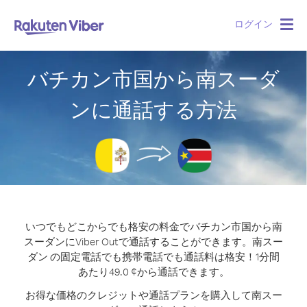
ログイン
Togg
navig
バチカン市国から南スーダ
ンに通話する方法
いつでもどこからでも格安の料金でバチカン市国から南
スーダンにViber Outで通話することができます。
南スー
ダン の固定電話でも携帯電話でも通話料は格安！1分間
あたり49.0 ¢から通話できます。
お得な価格のクレジットや通話プランを購入して南スー