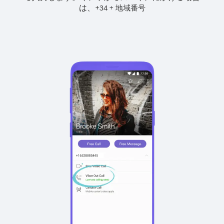
は、
+
+
34
地域番号