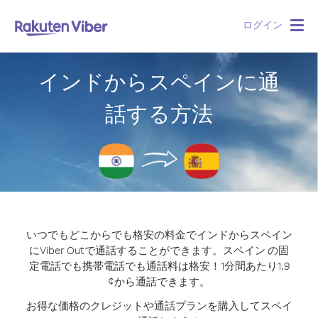
ログイン
Togg
navig
インドからスペインに通
話する方法
いつでもどこからでも格安の料金でインドからスペイン
にViber Outで通話することができます。
スペイン の固
定電話でも携帯電話でも通話料は格安！1分間あたり1.9
¢から通話できます。
お得な価格のクレジットや通話プランを購入してスペイ