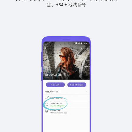
は、
+
+
34
地域番号