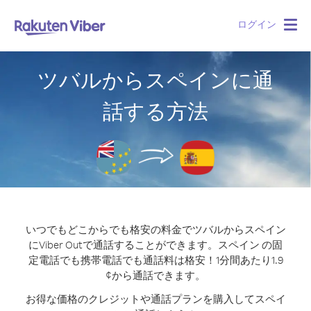
ログイン
Togg
navig
ツバルからスペインに通
話する方法
いつでもどこからでも格安の料金でツバルからスペイン
にViber Outで通話することができます。
スペイン の固
定電話でも携帯電話でも通話料は格安！1分間あたり1.9
¢から通話できます。
お得な価格のクレジットや通話プランを購入してスペイ