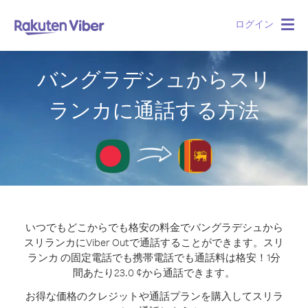
ログイン
Togg
navig
バングラデシュからスリ
ランカに通話する方法
いつでもどこからでも格安の料金でバングラデシュから
スリランカにViber Outで通話することができます。
スリ
ランカ の固定電話でも携帯電話でも通話料は格安！1分
間あたり23.0 ¢から通話できます。
お得な価格のクレジットや通話プランを購入してスリラ