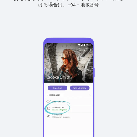
ける場合は、
+
+
94
地域番号