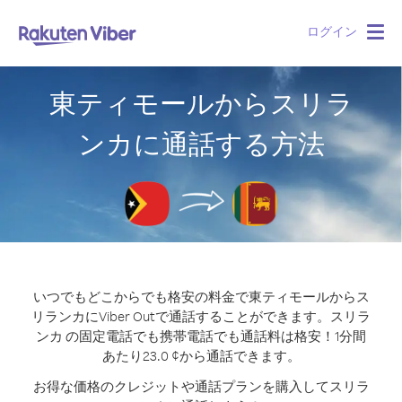
ログイン
Togg
navig
東ティモールからスリラ
ンカに通話する方法
いつでもどこからでも格安の料金で東ティモールからス
リランカにViber Outで通話することができます。
スリラ
ンカ の固定電話でも携帯電話でも通話料は格安！1分間
あたり23.0 ¢から通話できます。
お得な価格のクレジットや通話プランを購入してスリラ