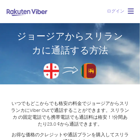
ログイン
Togg
navig
ジョージアからスリラン
カに通話する方法
いつでもどこからでも格安の料金でジョージアからスリ
ランカにViber Outで通話することができます。
スリラン
カ の固定電話でも携帯電話でも通話料は格安！1分間あ
たり23.0 ¢から通話できます。
お得な価格のクレジットや通話プランを購入してスリラ