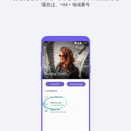
場合は、
+
+
94
地域番号