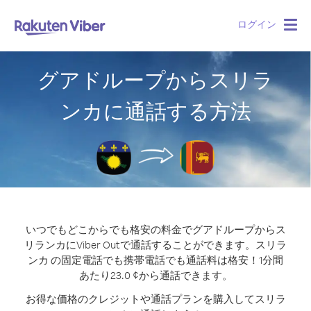
ログイン
Togg
navig
グアドループからスリラ
ンカに通話する方法
いつでもどこからでも格安の料金でグアドループからス
リランカにViber Outで通話することができます。
スリラ
ンカ の固定電話でも携帯電話でも通話料は格安！1分間
あたり23.0 ¢から通話できます。
お得な価格のクレジットや通話プランを購入してスリラ