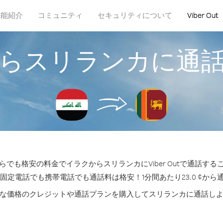
機能紹介
コミュニティ
セキュリティについて
Viber Out
らスリランカに通
らでも格安の料金でイラクからスリランカにViber Outで通話する
の固定電話でも携帯電話でも通話料は格安！1分間あたり23.0 ¢から
な価格のクレジットや通話プランを購入してスリランカに通話し