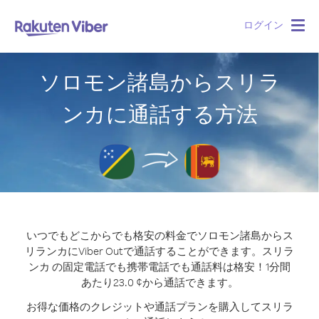
ログイン
Togg
navig
ソロモン諸島からスリラ
ンカに通話する方法
いつでもどこからでも格安の料金でソロモン諸島からス
リランカにViber Outで通話することができます。
スリラ
ンカ の固定電話でも携帯電話でも通話料は格安！1分間
あたり23.0 ¢から通話できます。
お得な価格のクレジットや通話プランを購入してスリラ