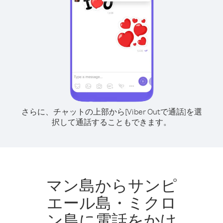
さらに、チャットの上部から[Viber Outで通話]を選
択して通話することもできます。
マン島からサンピ
エール島・ミクロ
ン島に電話をかけ