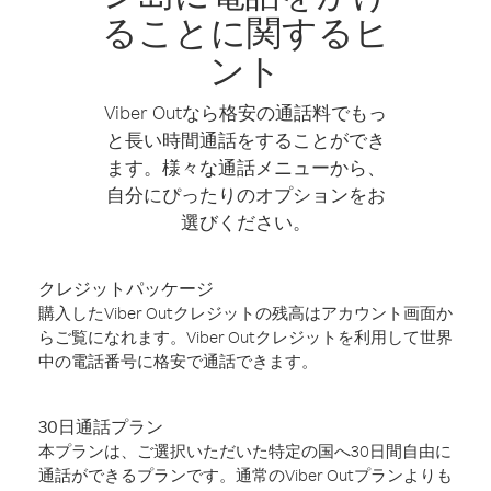
ることに関するヒ
ント
Viber Outなら格安の通話料でもっ
と長い時間通話をすることができ
ます。様々な通話メニューから、
自分にぴったりのオプションをお
選びください。
クレジットパッケージ
購入したViber Outクレジットの残高はアカウント画面か
らご覧になれます。Viber Outクレジットを利用して世界
中の電話番号に格安で通話できます。
30日通話プラン
本プランは、ご選択いただいた特定の国へ30日間自由に
通話ができるプランです。通常のViber Outプランよりも