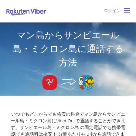
ログイン
Togg
navig
マン島からサンピエール
島・ミクロン島に通話する
方法
いつでもどこからでも格安の料金でマン島からサンピエ
ール島・ミクロン島にViber Outで通話することができま
す。
サンピエール島・ミクロン島 の固定電話でも携帯電
話でも通話料は格安！1分間あたり47.0 ¢から通話できま