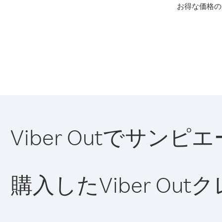
お得な価格の
Viber Outでサ
購入したViber O