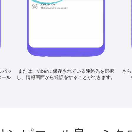
ルパッ
または、Viberに保存されている連絡先を選択
さら
エール
し、情報画面から通話をすることができます。