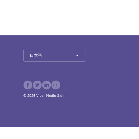
日本語
©
2026
Viber Media S.à r.l.