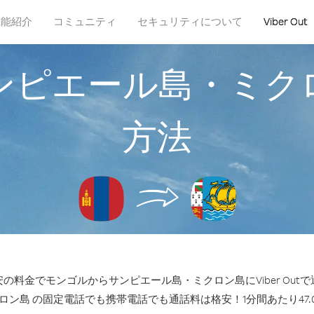
機能紹介
コミュニティ
セキュリティについて
Viber Out
ンピエール島・ミク
方法
の料金でモンゴルからサンピエール島・ミクロン島にViber Out
ン島 の固定電話でも携帯電話でも通話料は格安！1分間あたり47.