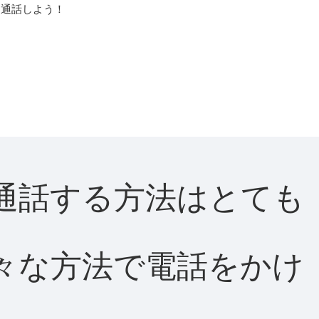
に通話しよう！
島に通話する方法はとても
て様々な方法で電話をかけ