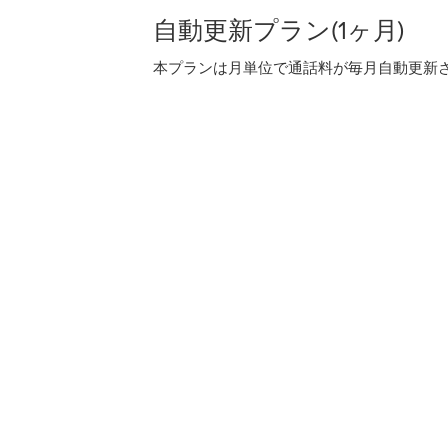
自動更新プラン(1ヶ月)
本プランは月単位で通話料が毎月自動更新され