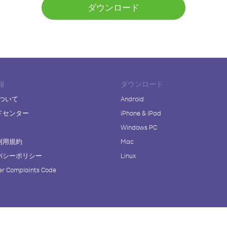
ダウンロード
報
ダウンロード
について
Android
ドセンター
iPhone & iPad
Windows PC
利用規約
Mac
バシーポリシー
Linux
r Complaints Code