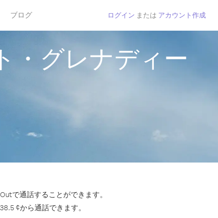
ブログ
ログイン
または
アカウント作成
ト・グレナディー
Outで通話することができます。
.5 ¢から通話できます。