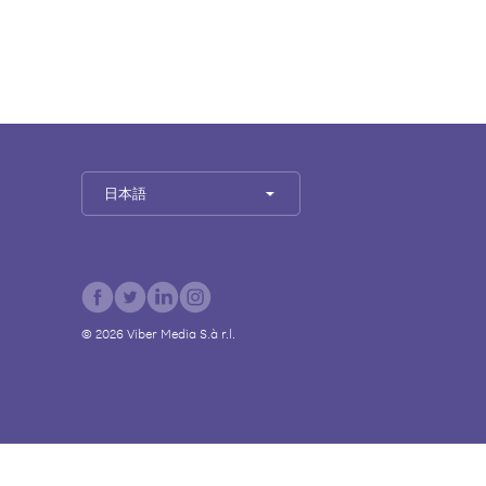
日本語
©
2026
Viber Media S.à r.l.