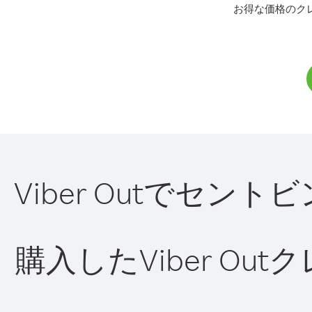
お得な価格のク
Viber Outでセ
購入したViber O