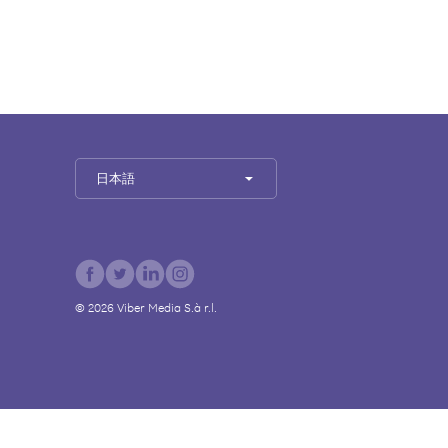
日本語
©
2026
Viber Media S.à r.l.