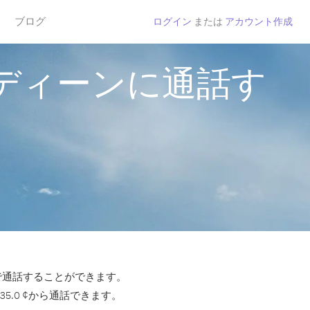
ブログ
ログイン
または
アカウント作成
ディーンに通話す
tで通話することができます。
.0 ¢から通話できます。