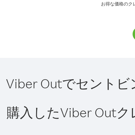
お得な価格のク
Viber Outでセ
購入したViber O