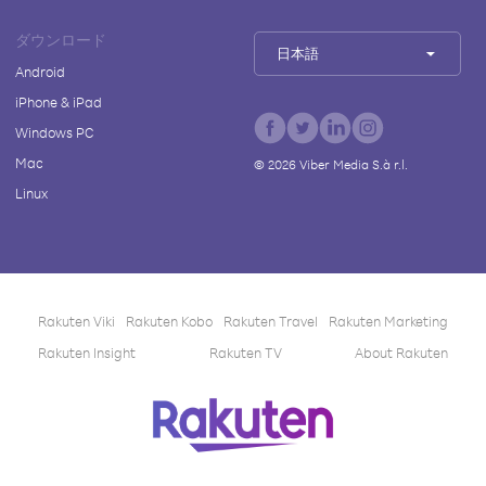
ダウンロード
日本語
Android
iPhone & iPad
Windows PC
Mac
©
2026
Viber Media S.à r.l.
Linux
Rakuten Viki
Rakuten Kobo
Rakuten Travel
Rakuten Marketing
Rakuten Insight
Rakuten TV
About Rakuten