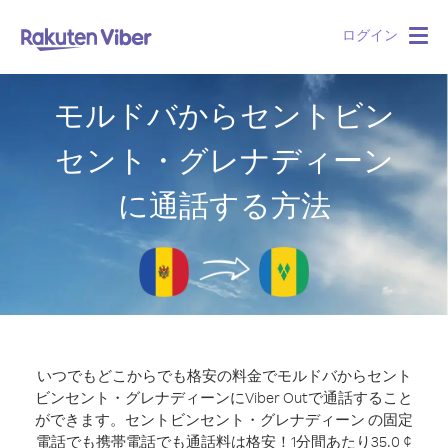
ログイン
Togg
navig
モルドバからセントビン
セント・グレナディーン
に通話する方法
いつでもどこからでも格安の料金でモルドバからセント
ビンセント・グレナディーンにViber Outで通話すること
ができます。
セントビンセント・グレナディーン の固定
電話でも携帯電話でも通話料は格安！1分間あたり35.0 ¢