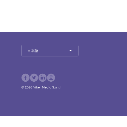
日本語
©
2026
Viber Media S.à r.l.