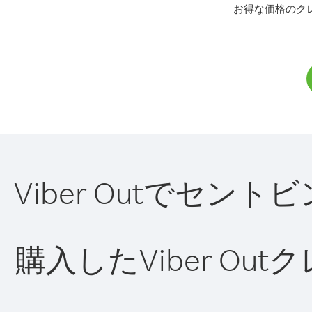
お得な価格のク
Viber Outでセ
購入したViber O