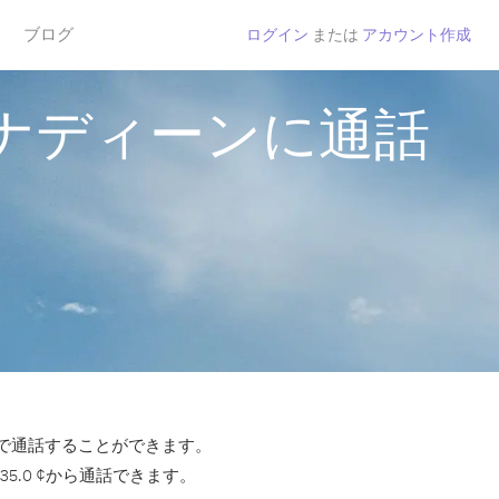
ブログ
ログイン
または
アカウント作成
ナディーンに通話
tで通話することができます。
.0 ¢から通話できます。