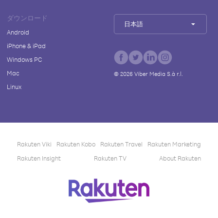
ダウンロード
日本語
Android
iPhone & iPad
Windows PC
Mac
©
2026
Viber Media S.à r.l.
Linux
Rakuten Viki
Rakuten Kobo
Rakuten Travel
Rakuten Marketing
Rakuten Insight
Rakuten TV
About Rakuten