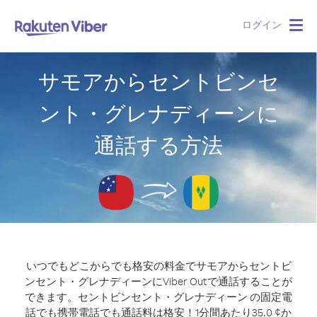
ログイン
Togg
navig
サモアからセントビンセ
ント・グレナディーンに
通話する方法
いつでもどこからでも格安の料金でサモアからセントビ
ンセント・グレナディーンにViber Outで通話することが
できます。
セントビンセント・グレナディーン の固定電
話でも携帯電話でも通話料は格安！1分間あたり35.0 ¢か