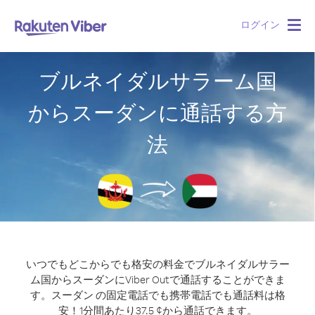
ログイン
Togg
navig
ブルネイダルサラーム国
からスーダンに通話する方
法
いつでもどこからでも格安の料金でブルネイダルサラー
ム国からスーダンにViber Outで通話することができま
す。
スーダン の固定電話でも携帯電話でも通話料は格
安！1分間あたり37.5 ¢から通話できます。