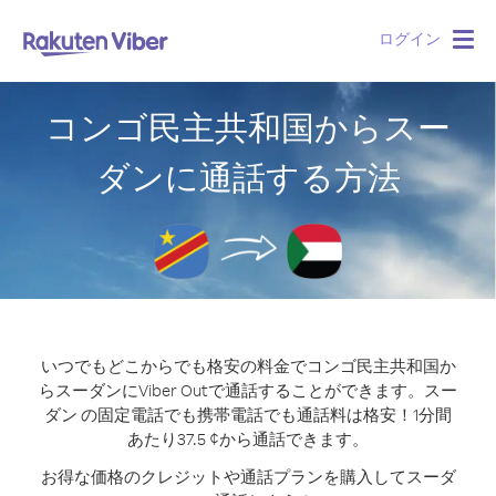
ログイン
Togg
navig
コンゴ民主共和国からスー
ダンに通話する方法
いつでもどこからでも格安の料金でコンゴ民主共和国か
らスーダンにViber Outで通話することができます。
スー
ダン の固定電話でも携帯電話でも通話料は格安！1分間
あたり37.5 ¢から通話できます。
お得な価格のクレジットや通話プランを購入してスーダ