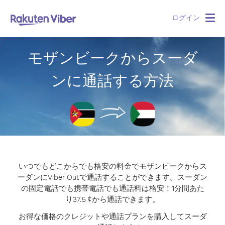
ログイン
Togg
navig
モザンビークからスーダ
ンに通話する方法
いつでもどこからでも格安の料金でモザンビークからス
ーダンにViber Outで通話することができます。
スーダン
の固定電話でも携帯電話でも通話料は格安！1分間あた
り37.5 ¢から通話できます。
お得な価格のクレジットや通話プランを購入してスーダ