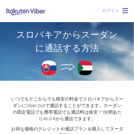
ログイン
Togg
navig
スロバキアからスーダン
に通話する方法
いつでもどこからでも格安の料金でスロバキアからスー
ダンにViber Outで通話することができます。
スーダン
の固定電話でも携帯電話でも通話料は格安！1分間あた
り45.0 ¢から通話できます。
お得な価格のクレジットや通話プランを購入してスーダ