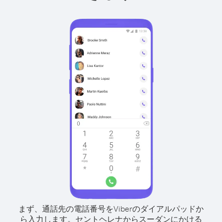
まず、通話先の電話番号をViberのダイアルパッドか
ら入力します。
セントヘレナからスーダンにかける