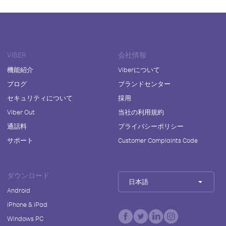
VIBER
会社情報
機能紹介
Viberについて
ブログ
ブランドセンター
セキュリティについて
採用
Viber Out
当社の利用規約
通話料
プライバシーポリシー
サポート
Customer Complaints Code
ダウンロード
日本語
Android
iPhone & iPad
Windows PC