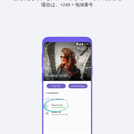
場合は、
+
+
249
地域番号