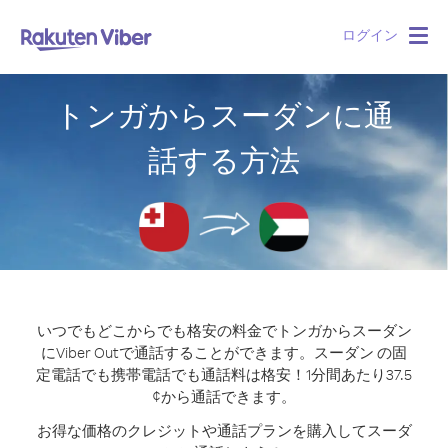
ログイン
Togg
navig
トンガからスーダンに通
話する方法
いつでもどこからでも格安の料金でトンガからスーダン
にViber Outで通話することができます。
スーダン の固
定電話でも携帯電話でも通話料は格安！1分間あたり37.5
¢から通話できます。
お得な価格のクレジットや通話プランを購入してスーダ