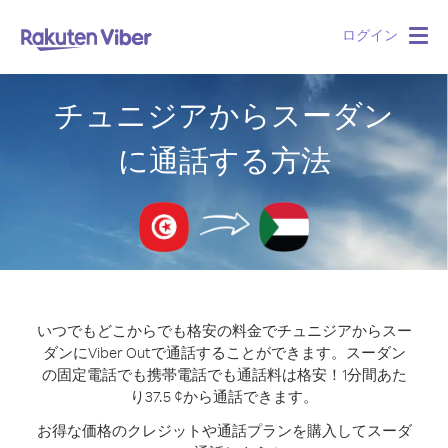
ログイン
Togg
navig
チュニジアからスーダン
に通話する方法
いつでもどこからでも格安の料金でチュニジアからスー
ダンにViber Outで通話することができます。
スーダン
の固定電話でも携帯電話でも通話料は格安！1分間あた
り37.5 ¢から通話できます。
お得な価格のクレジットや通話プランを購入してスーダ