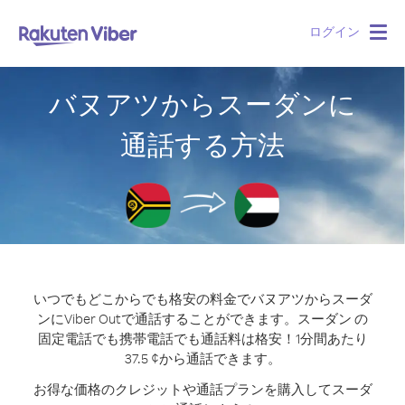
ログイン
Togg
navig
バヌアツからスーダンに
通話する方法
いつでもどこからでも格安の料金でバヌアツからスーダ
ンにViber Outで通話することができます。
スーダン の
固定電話でも携帯電話でも通話料は格安！1分間あたり
37.5 ¢から通話できます。
お得な価格のクレジットや通話プランを購入してスーダ