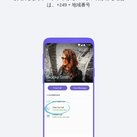
は、
+
+
249
地域番号