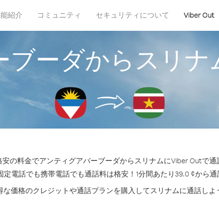
機能紹介
コミュニティ
セキュリティについて
Viber Out
ーブーダからスリナ
安の料金でアンティグアバーブーダからスリナムにViber Outで
固定電話でも携帯電話でも通話料は格安！1分間あたり39.0 ¢から
得な価格のクレジットや通話プランを購入してスリナムに通話しよ