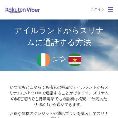
ログイン
Togg
navig
アイルランドからスリナ
ムに通話する方法
いつでもどこからでも格安の料金でアイルランドからス
リナムにViber Outで通話することができます。
スリナム
の固定電話でも携帯電話でも通話料は格安！1分間あた
り48.0 ¢から通話できます。
お得な価格のクレジットや通話プランを購入してスリナ