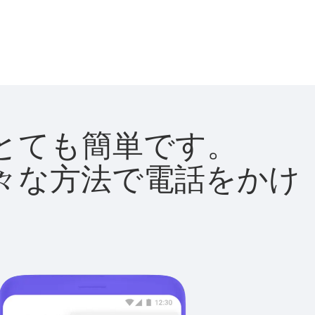
法はとても簡単です。
て様々な方法で電話をかけ