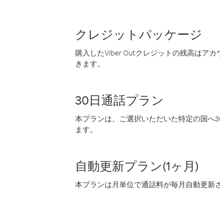
クレジットパッケージ
購入したViber Outクレジットの残高は
きます。
30日通話プラン
本プランは、ご選択いただいた特定の国へ30
ます。
自動更新プラン(1ヶ月)
本プランは月単位で通話料が毎月自動更新され