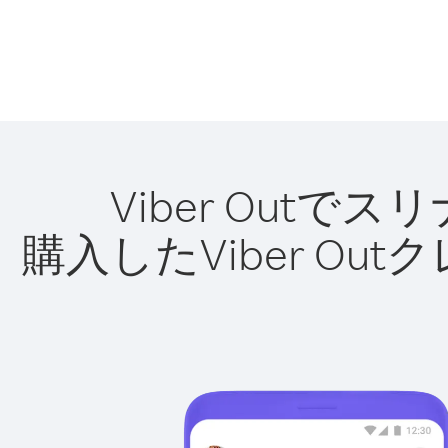
Viber Out
購入したViber O