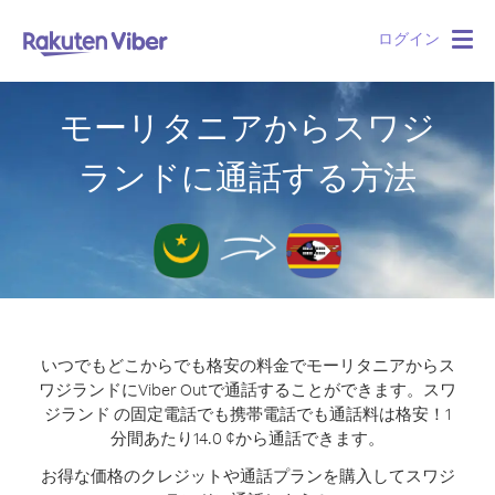
ログイン
Togg
navig
モーリタニアからスワジ
ランドに通話する方法
いつでもどこからでも格安の料金でモーリタニアからス
ワジランドにViber Outで通話することができます。
スワ
ジランド の固定電話でも携帯電話でも通話料は格安！1
分間あたり14.0 ¢から通話できます。
お得な価格のクレジットや通話プランを購入してスワジ