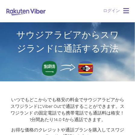
ログイン
Togg
navig
サウジアラビアからスワ
ジランドに通話する方法
いつでもどこからでも格安の料金でサウジアラビアから
スワジランドにViber Outで通話することができます。
ス
ワジランド の固定電話でも携帯電話でも通話料は格安！
1分間あたり14.0 ¢から通話できます。
お得な価格のクレジットや通話プランを購入してスワジ