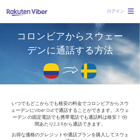
ログイン
Togg
navig
コロンビアからスウェー
デンに通話する方法
いつでもどこからでも格安の料金でコロンビアからスウ
ェーデンにViber Outで通話することができます。
スウェ
ーデン の固定電話でも携帯電話でも通話料は格安！1分
間あたり2.3 ¢から通話できます。
お得な価格のクレジットや通話プランを購入してスウェ