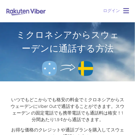
ログイン
Togg
navig
ミクロネシアからスウェ
ーデンに通話する方法
いつでもどこからでも格安の料金でミクロネシアからス
ウェーデンにViber Outで通話することができます。
スウ
ェーデン の固定電話でも携帯電話でも通話料は格安！1
分間あたり1.9 ¢から通話できます。
お得な価格のクレジットや通話プランを購入してスウェ