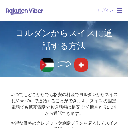
ログイン
Togg
navig
ヨルダンからスイスに通
話する方法
いつでもどこからでも格安の料金でヨルダンからスイス
にViber Outで通話することができます。
スイス の固定
電話でも携帯電話でも通話料は格安！1分間あたり2.0 ¢
から通話できます。
お得な価格のクレジットや通話プランを購入してスイス