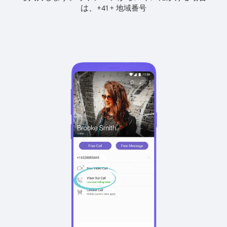
は、
+
+
41
地域番号