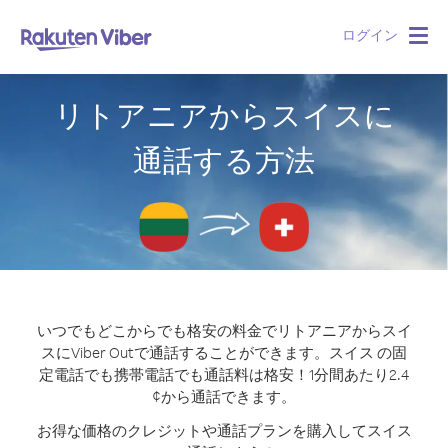
ログイン
Togg
navig
リトアニアからスイスに
通話する方法
いつでもどこからでも格安の料金でリトアニアからスイ
スにViber Outで通話することができます。
スイス の固
定電話でも携帯電話でも通話料は格安！1分間あたり2.4
¢から通話できます。
お得な価格のクレジットや通話プランを購入してスイス