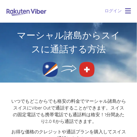
ログイン
Togg
navig
マーシャル諸島からスイ
スに通話する方法
いつでもどこからでも格安の料金でマーシャル諸島から
スイスにViber Outで通話することができます。
スイス
の固定電話でも携帯電話でも通話料は格安！1分間あた
り2.0 ¢から通話できます。
お得な価格のクレジットや通話プランを購入してスイス