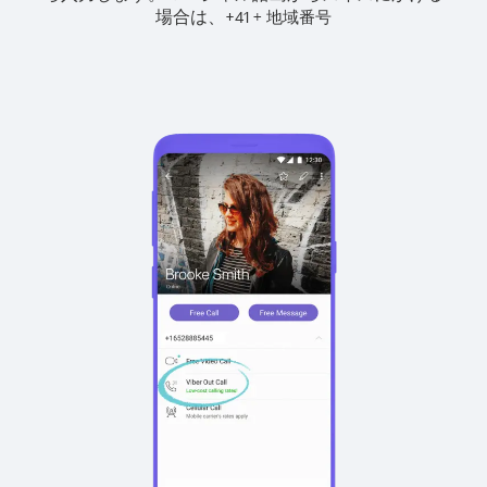
場合は、
+
+
41
地域番号