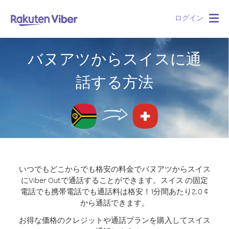
ログイン
Togg
navig
バヌアツからスイスに通
話する方法
いつでもどこからでも格安の料金でバヌアツからスイス
にViber Outで通話することができます。
スイス の固定
電話でも携帯電話でも通話料は格安！1分間あたり2.0 ¢
から通話できます。
お得な価格のクレジットや通話プランを購入してスイス