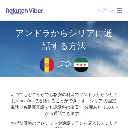
ログイン
Togg
navig
アンドラからシリアに通
話する方法
いつでもどこからでも格安の料金でアンドラからシリア
にViber Outで通話することができます。
シリア の固定
電話でも携帯電話でも通話料は格安！1分間あたり38.0 ¢
から通話できます。
お得な価格のクレジットや通話プランを購入してシリア