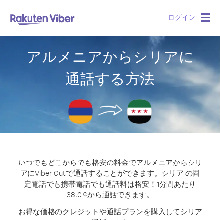
ログイン
Togg
navig
アルメニアからシリアに
通話する方法
いつでもどこからでも格安の料金でアルメニアからシリ
アにViber Outで通話することができます。
シリア の固
定電話でも携帯電話でも通話料は格安！1分間あたり
38.0 ¢から通話できます。
お得な価格のクレジットや通話プランを購入してシリア