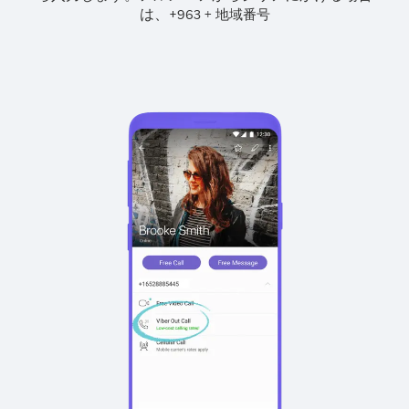
は、
+
+
963
地域番号