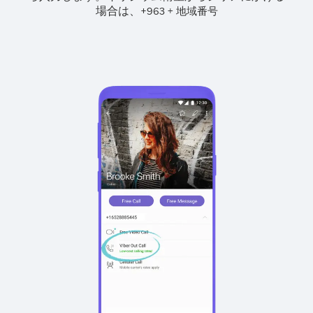
場合は、
+
+
963
地域番号