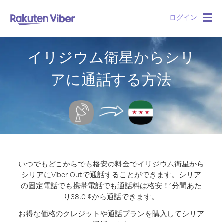
ログイン
Togg
navig
イリジウム衛星からシリ
アに通話する方法
いつでもどこからでも格安の料金でイリジウム衛星から
シリアにViber Outで通話することができます。
シリア
の固定電話でも携帯電話でも通話料は格安！1分間あた
り38.0 ¢から通話できます。
お得な価格のクレジットや通話プランを購入してシリア