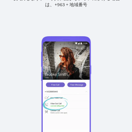
は、
+
+
963
地域番号