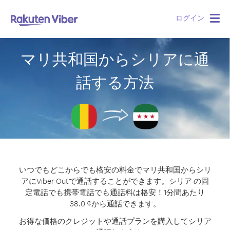
ログイン
Togg
navig
マリ共和国からシリアに通
話する方法
いつでもどこからでも格安の料金でマリ共和国からシリ
アにViber Outで通話することができます。
シリア の固
定電話でも携帯電話でも通話料は格安！1分間あたり
38.0 ¢から通話できます。
お得な価格のクレジットや通話プランを購入してシリア