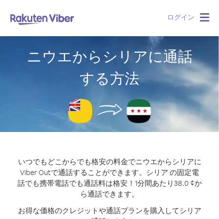
ログイン
Togg
navig
ニウエからシリアに通話
する方法
いつでもどこからでも格安の料金でニウエからシリアに
Viber Outで通話することができます。
シリア の固定電
話でも携帯電話でも通話料は格安！1分間あたり38.0 ¢か
ら通話できます。
お得な価格のクレジットや通話プランを購入してシリア