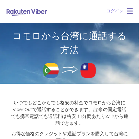
ログイン
Togg
navig
コモロから台湾に通話する
方法
いつでもどこからでも格安の料金でコモロから台湾に
Viber Outで通話することができます。
台湾 の固定電話
でも携帯電話でも通話料は格安！1分間あたり2.1 ¢から通
話できます。
お得な価格のクレジットや通話プランを購入して台湾に