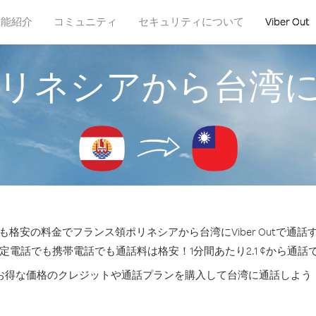
機能紹介
コミュニティ
セキュリティについて
Viber Out
リネシアから台湾
格安の料金でフランス領ポリネシアから台湾にViber Outで通
固定電話でも携帯電話でも通話料は格安！1分間あたり2.1 ¢から通話
お得な価格のクレジットや通話プランを購入して台湾に通話しよう