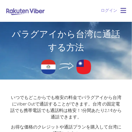
ログイン
Togg
navig
パラグアイから台湾に通話
する方法
いつでもどこからでも格安の料金でパラグアイから台湾
にViber Outで通話することができます。
台湾 の固定電
話でも携帯電話でも通話料は格安！1分間あたり2.1 ¢から
通話できます。
お得な価格のクレジットや通話プランを購入して台湾に