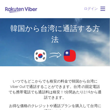
ログイン
Togg
navig
韓国から台湾に通話する方
法
いつでもどこからでも格安の料金で韓国から台湾に
Viber Outで通話することができます。
台湾 の固定電話
でも携帯電話でも通話料は格安！1分間あたり2.1 ¢から通
話できます。
お得な価格のクレジットや通話プランを購入して台湾に