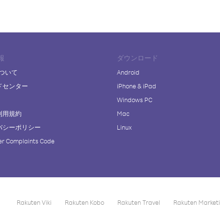
報
ダウンロード
について
Android
ドセンター
iPhone & iPad
Windows PC
利用規約
Mac
バシーポリシー
Linux
r Complaints Code
Rakuten Viki
Rakuten Kobo
Rakuten Travel
Rakuten Market