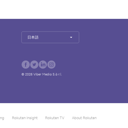
日本語
©
2026
Viber Media S.à r.l.
ing
Rakuten Insight
Rakuten TV
About Rakuten