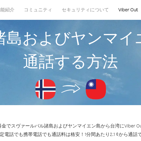
機能紹介
コミュニティ
セキュリティについて
Viber Out
諸島およびヤンマイ
通話する方法
金でスヴァールバル諸島およびヤンマイエン島から台湾にViber O
固定電話でも携帯電話でも通話料は格安！1分間あたり2.1 ¢から通話