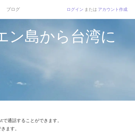
ブログ
ログイン
または
アカウント作成
エン島から台湾に
utで通話することができます。
できます。