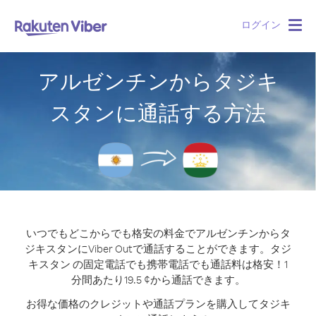
ログイン
Togg
navig
アルゼンチンからタジキ
スタンに通話する方法
いつでもどこからでも格安の料金でアルゼンチンからタ
ジキスタンにViber Outで通話することができます。
タジ
キスタン の固定電話でも携帯電話でも通話料は格安！1
分間あたり19.5 ¢から通話できます。
お得な価格のクレジットや通話プランを購入してタジキ